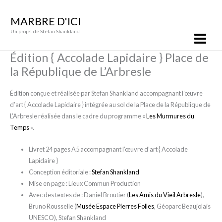
Aller
Main
au
MARBRE D'ICI
Menu
contenu
Un projet de Stefan Shankland
Édition { Accolade Lapidaire } Place de
la République de L’Arbresle
Édition conçue et réalisée par Stefan Shankland accompagnant l’œuvre
d’art { Accolade Lapidaire } intégrée au sol de la Place de la République de
L’Arbresle réalisée dans le cadre du programme «
Les Murmures du
Temps
».
Livret 24 pages A5 accompagnant l’œuvre d’art { Accolade
Lapidaire }
Conception éditoriale :
Stefan Shankland
Mise en page : Lieux Commun Production
Avec des textes de : Daniel Broutier (
Les Amis du Vieil Arbresle
),
Bruno Rousselle (
Musée Espace Pierres Folles
, Géoparc Beaujolais
UNESCO), Stefan Shankland