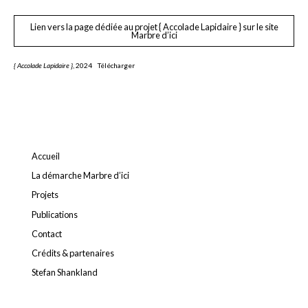
Lien vers la page dédiée au projet { Accolade Lapidaire } sur le site
Marbre d’ici
{ Accolade Lapidaire }
, 2024
Télécharger
Accueil
La démarche Marbre d’ici
Projets
Publications
Contact
Crédits & partenaires
Stefan Shankland