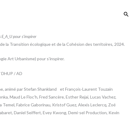
Rech
s E_A_U pour s’inspirer
e la Transition écologique et de la Cohésion des territoires, 2024.
gie Art Urbanisme) pour s’inspirer.
N / DHUP / AD
nne, animé par Stefan Shankland et François-Laurent Touzain
nka, Maud Le Floc’h, Fred Sancère, Esther Rejai, Lucas Vachez,
a Temel, Fabrice Gaborinau, Kristof Guez, Alexis Leclercq, Zoé
Cabaret, Daniel Seiffert, Evey Kwong, Demi-sel Production, Kevin