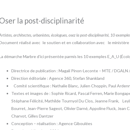
Oser la post-disciplinarité
Artistes, architectes, urbanistes, écologues, osez la post-disciplinarité, 10 exemple
Document réalisé avec le soutien et en collaboration avec le ministère d
La démarche Marbre d’ici présentée parmis les 10 exemples E_A_U (Écolo
Directrice de publication : Magali Pinon-Leconte – MTE / DGAL
Direction éditoriale : Agence 360, Stefan Shankland
Comité scientifique : Nathalie Blanc, Julien Choppin, Paul Arde
Textes et images de : Sophie Ricard, Pascal Ferren, Marie Bongape
Stéphane Félicité, Mathilde Tournyol Du Clos, Jeanne Frank, Leyl
Bourret, Jean-Pierre Sageot, Olivier Darné, Appoline Fluck, Jean 
Charvot, Gilles Dantzer
Conception – réalisation : Agence Giboulées