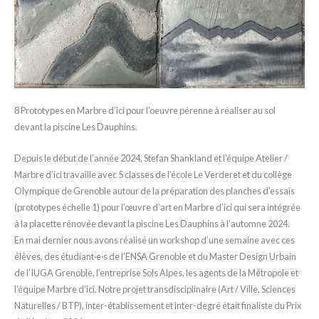
8 Prototypes en Marbre d’ici pour l’oeuvre pérenne à réaliser au sol
devant la piscine Les Dauphins.
Depuis le début de l’année 2024, Stefan Shankland et l’équipe Atelier /
Marbre d’ici travaille avec 5 classes de l’école Le Verderet et du collège
Olympique de Grenoble autour de la préparation des planches d’essais
(prototypes échelle 1) pour l’œuvre d’art en Marbre d’ici qui sera intégrée
à la placette rénovée devant la piscine Les Dauphins à l’automne 2024.
En mai dernier nous avons réalisé un workshop d’une semaine avec ces
élèves, des étudiant·e·s de l’ENSA Grenoble et du Master Design Urbain
de l’IUGA Grenoble, l’entreprise Sols Alpes, les agents de la Métropole et
l’équipe Marbre d’ici. Notre projet transdisciplinaire (Art / Ville, Sciences
Naturelles / BTP), inter-établissement et inter-degré était finaliste du Prix