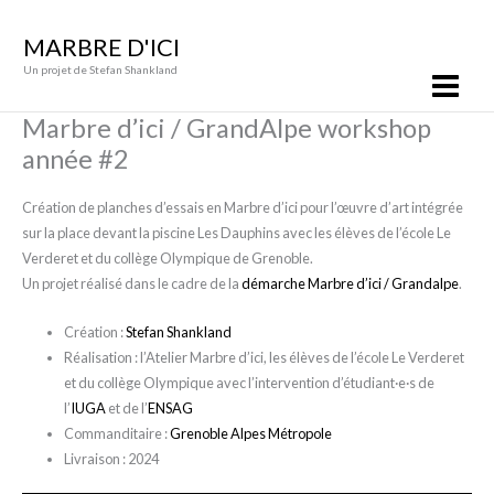
Aller
Main
au
MARBRE D'ICI
Menu
contenu
Un projet de Stefan Shankland
Marbre d’ici / GrandAlpe workshop
année #2
Création de planches d’essais en Marbre d’ici pour l’œuvre d’art intégrée
sur la place devant la piscine Les Dauphins avec les élèves de l’école Le
Verderet et du collège Olympique de Grenoble.
Un projet réalisé dans le cadre de la
démarche Marbre d’ici / Grandalpe
.
Création :
Stefan Shankland
Réalisation : l’Atelier Marbre d’ici, les élèves de l’école Le Verderet
et du collège Olympique avec l’intervention d’étudiant·e·s de
l’
IUGA
et de l’
ENSAG
Commanditaire :
Grenoble Alpes Métropole
Livraison : 2024